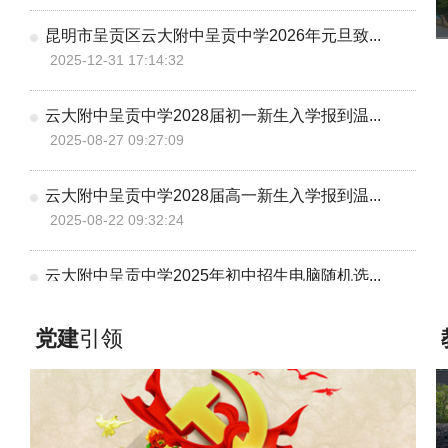
昆明市呈贡区云大附中呈贡中学2026年元旦致...
2025-12-31 17:14:32
云大附中呈贡中学2028届初一新生入学报到温...
2025-08-27 09:27:09
云大附中呈贡中学2028届高一新生入学报到温...
2025-08-22 09:32:24
云大附中呈贡中学2025年初中招生电脑随机选...
2025-06-25 18:09:57
党建
引领
云大附中呈贡中学2026年高中征集志愿填报说...
2026-07-20 17:30:34
云大附中呈贡中学2026年初中招生电脑随机选...