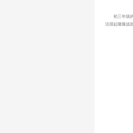
初三年级
活擂起隆隆战